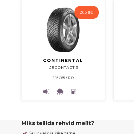
205.11
€
CONTINENTAL
ICECONTACT 3
225 / 55 / R19
-
-
-
Miks tellida rehvid meilt?
Suur valik ja kiire tarne