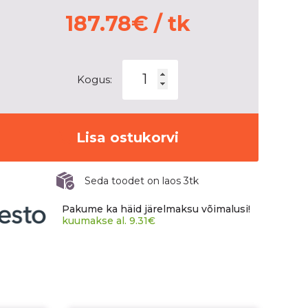
187.78
€
/ tk
BRIDGESTONE
Kogus:
BLIZZAK
SPIKE-
02
kogus
Lisa ostukorvi
Seda toodet on laos 3tk
Pakume ka häid järelmaksu võimalusi!
kuumakse al.
9.31
€