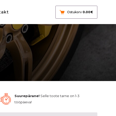
takt
Ostukorv
0.00
€
Suurepärane!
Selle toote tarne on 1-3
tööpäeva!