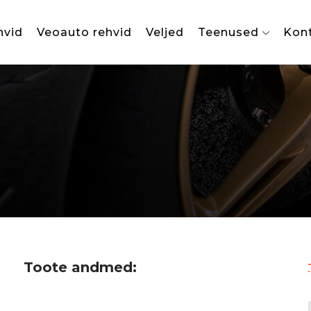
hvid
Veoauto rehvid
Veljed
Teenused
Kon
Toote andmed: