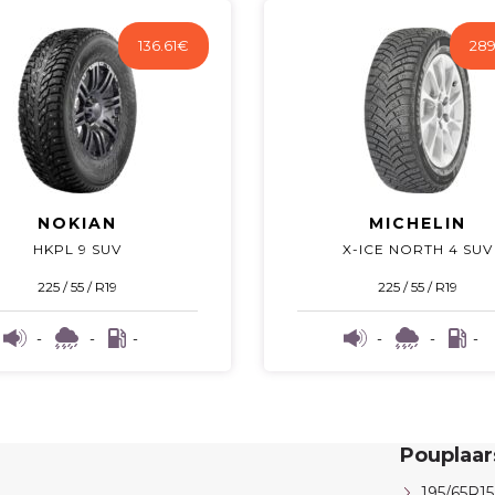
136.61
€
289
NOKIAN
MICHELIN
HKPL 9 SUV
X-ICE NORTH 4 SUV
225 / 55 / R19
225 / 55 / R19
-
-
-
-
-
-
Pouplaa
195/65R15