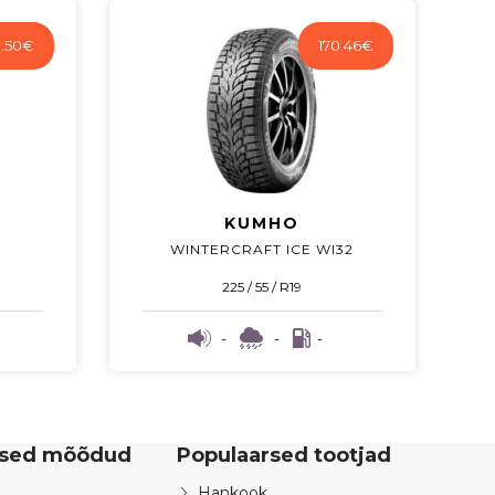
.50
€
170.46
€
KUMHO
WINTERCRAFT ICE WI32
225 / 55 / R19
-
-
-
rsed mõõdud
Populaarsed tootjad
Hankook