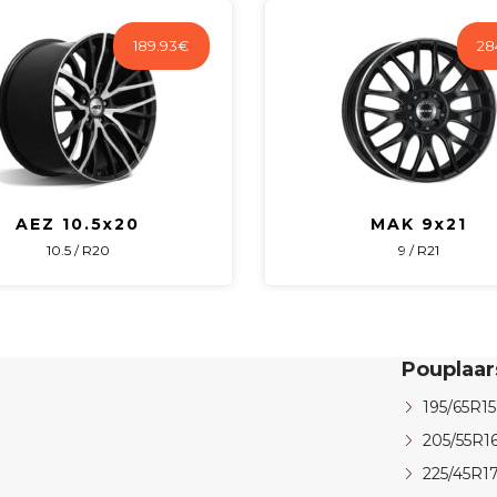
189.93
€
28
AEZ 10.5x20
MAK 9x21
10.5 / R20
9 / R21
Pouplaa
195/65R15
205/55R1
225/45R1