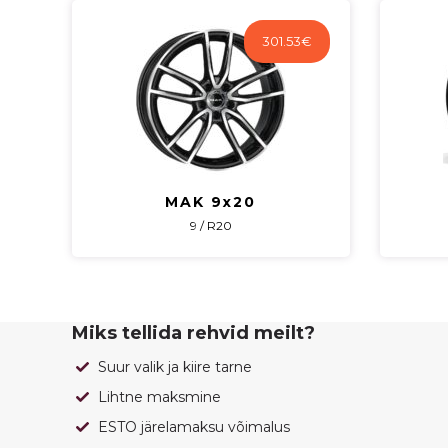
301.53
€
MAK 9x20
9 / R20
Miks tellida rehvid meilt?
Suur valik ja kiire tarne
Lihtne maksmine
ESTO järelamaksu võimalus