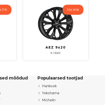
kogus
4.17
€
354.85
€
AEZ 9x20
9 / R20
rsed mõõdud
Populaarsed tootjad
Hankook
6
Yokohama
7
Michelin