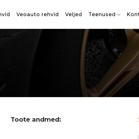
hvid
Veoauto rehvid
Veljed
Teenused
Kon
Toote andmed: