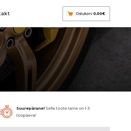
takt
Ostukorv
0.00
€
Suurepärane!
Selle toote tarne on 1-3
tööpäeva!